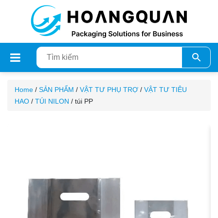
Home
/
SẢN PHẨM
/
VẬT TƯ PHỤ TRỢ
/
VẬT TƯ TIÊU
HAO
/
TÚI NILON
/ túi PP