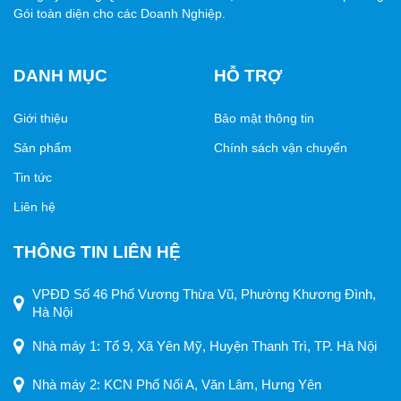
hóa có kích thước lớn.
Gói toàn diện cho các Doanh Nghiệp.
Thương mại – bán lẻ
: Thay thế bao bì nilon kém chất
lượng, mang lại hình ảnh chuyên nghiệp cho doanh
DANH MỤC
HỖ TRỢ
nghiệp.
Giới thiệu
Bảo mật thông tin
Lý do nên chọn sản phẩm
Sản phẩm
Chính sách vận chuyển
Sử dụng sản phẩm không chỉ mang lại tính tiện lợi và độ an
Tin tức
toàn cho sản phẩm, mà còn thể hiện sự chuyên nghiệp và
trách nhiệm của doanh nghiệp đối với môi trường. Đây
Liên hệ
chính là lựa chọn tối ưu cho các cá nhân, cửa hàng và
công ty đang tìm kiếm giải pháp bao bì bền đẹp, tiết kiệm
THÔNG TIN LIÊN HỆ
và thân thiện.
VPĐD Số 46 Phố Vương Thừa Vũ, Phường Khương Đình,
Hà Nội
Nhà máy 1: Tổ 9, Xã Yên Mỹ, Huyện Thanh Trì, TP. Hà Nội
Nhà máy 2: KCN Phố Nối A, Văn Lâm, Hưng Yên