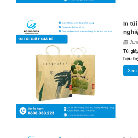
In tú
nghiệ
Jun
Túi giấ
hiệu hi
Xem 