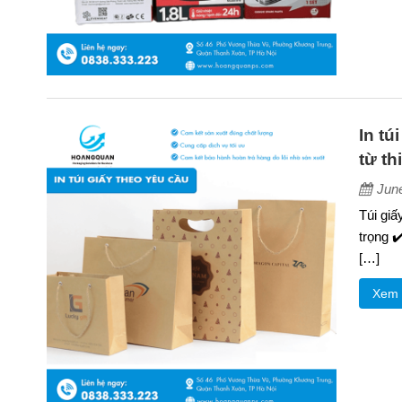
In tú
từ th
Jun
Túi gi
trọng ✔
[…]
Xem 