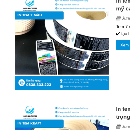
In te
mỹ c
Jun
Tem 7 m
✔️ tạo 
Xem 
In te
trọng
Jun