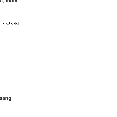
iả, thẩm
in hiện đại
 sang