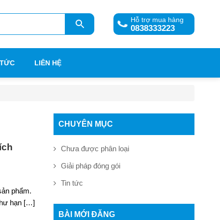
Hỗ trợ mua hàng
0838333223
 TỨC
LIÊN HỆ
CHUYÊN MỤC
ích
Chưa được phân loại
Giải pháp đóng gói
Tin tức
 sản phẩm.
như hạn […]
BÀI MỚI ĐĂNG