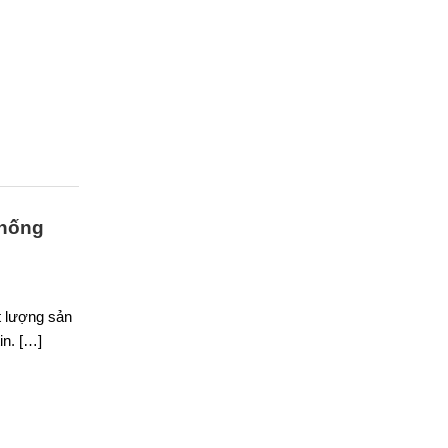
chống
t lượng sản
in. […]