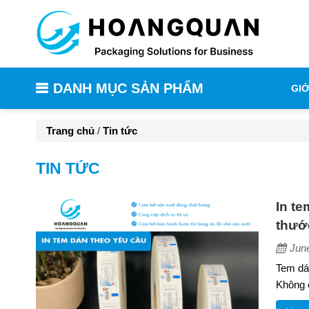
DANH MỤC SẢN PHẨM
GIỚ
Trang chủ
/
Tin tức
TIN TỨC
In te
thướ
Jun
Tem dán
Không c