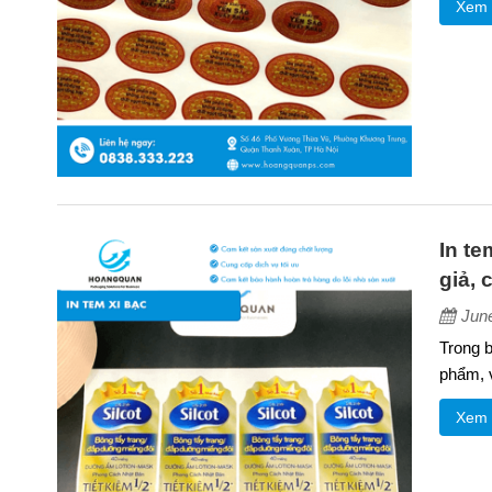
Xem 
In te
giả,
Jun
Trong b
phẩm, v
Xem 