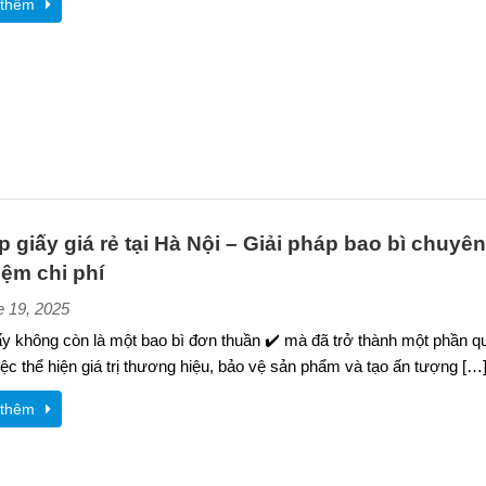
thêm
p giấy giá rẻ tại Hà Nội – Giải pháp bao bì chuyê
kiệm chi phí
e 19, 2025
y không còn là một bao bì đơn thuần ✔️ mà đã trở thành một phần q
iệc thể hiện giá trị thương hiệu, bảo vệ sản phẩm và tạo ấn tượng […
thêm