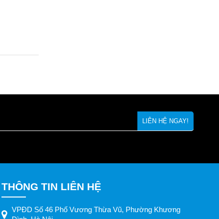
THÔNG TIN LIÊN HỆ
VPĐD Số 46 Phố Vương Thừa Vũ, Phường Khương