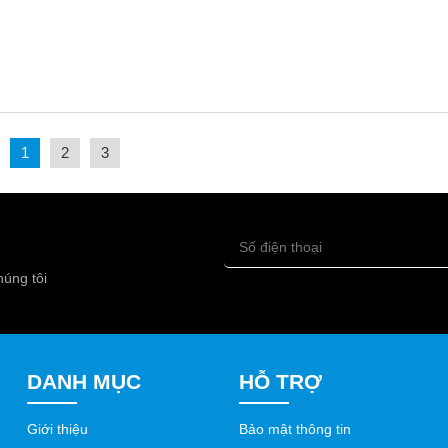
1
2
3
húng tôi
DANH MỤC
HỖ TRỢ
Giới thiệu
Bảo mật thông tin