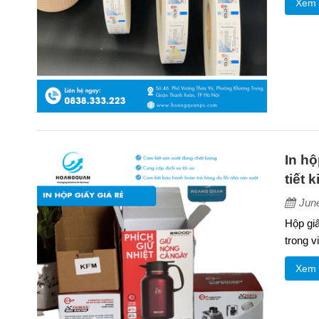
Xem 
In hộ
tiết 
Jun
Hộp giấ
trong v
Xem 