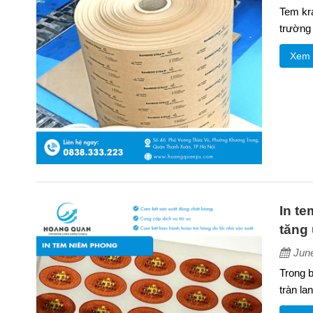
Tem kra
trường 
Xem 
In te
tăng 
Jun
Trong b
tràn la