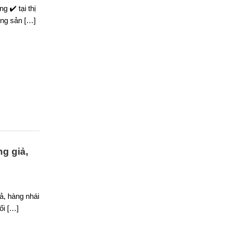
 ✔️ tại thị
ởng sản […]
g giả,
ả, hàng nhái
ối […]