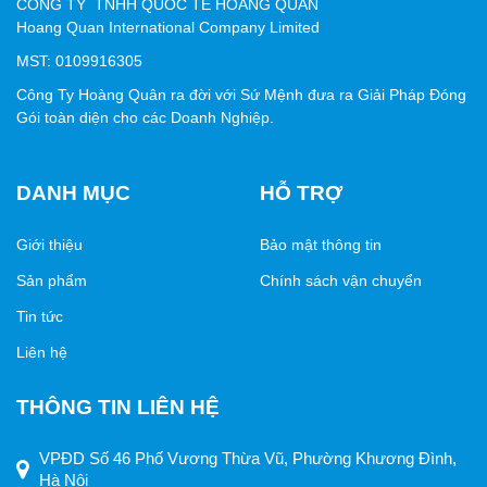
CÔNG TY TNHH QUỐC TẾ HOÀNG QUÂN
tăng tính chuyên nghiệp. Ngoài ra, túi còn xuất hiện trong
Hoang Quan International Company Limited
văn phòng phẩm, linh kiện điện tử và các mặt hàng quà
MST: 0109916305
tặng.
Công Ty Hoàng Quân ra đời với Sứ Mệnh đưa ra Giải Pháp Đóng
Lợi ích cho doanh nghiệp
Gói toàn diện cho các Doanh Nghiệp.
Việc sử dụng
túi OPP dán miệng
không chỉ giúp sản
phẩm được bảo quản tốt mà còn tạo hình ảnh gọn gàng,
DANH MỤC
HỖ TRỢ
đẹp mắt trong mắt khách hàng. Bao bì chất lượng cao
cũng góp phần nâng cao uy tín thương hiệu và tăng sức
Giới thiệu
Bảo mật thông tin
cạnh tranh trên thị trường.
Sản phẩm
Chính sách vận chuyển
Tin tức
Liên hệ
THÔNG TIN LIÊN HỆ
VPĐD Số 46 Phố Vương Thừa Vũ, Phường Khương Đình,
Hà Nội