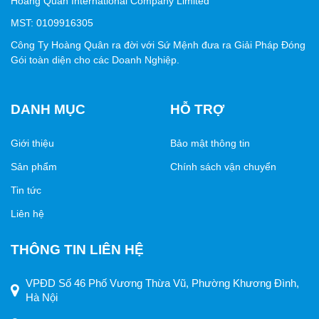
Hoang Quan International Company Limited
Giá trị thương hiệu
MST: 0109916305
Công Ty Hoàng Quân ra đời với Sứ Mệnh đưa ra Giải Pháp Đóng
Việc sử dụng
sản phẩm
không chỉ giúp sản phẩm có diện
Gói toàn diện cho các Doanh Nghiệp.
mạo chuyên nghiệp mà còn tạo niềm tin nơi khách hàng.
Một chiếc tem bền đẹp, in sắc nét sẽ góp phần khẳng định
uy tín và giúp doanh nghiệp nổi bật trên thị trường cạnh
DANH MỤC
HỖ TRỢ
tranh.
Kết luận
Giới thiệu
Bảo mật thông tin
Sản phẩm
Chính sách vận chuyển
Có thể thấy, sản phẩm là lựa chọn lý tưởng cho những sản
phẩm cần sự bền bỉ và tính thẩm mỹ cao. Đây là giải pháp
Tin tức
giúp doanh nghiệp vừa nâng cao trải nghiệm người dùng
Liên hệ
vừa khẳng định thương hiệu một cách tinh tế.
THÔNG TIN LIÊN HỆ
VPĐD Số 46 Phố Vương Thừa Vũ, Phường Khương Đình,
Hà Nội