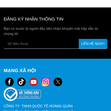
Khác với nhãn giấy hoặc nhãn dệt truyền thống, tem làm từ
chất liệu vải nilon có đặc tính chống ẩm tốt, không bị nhàu
nát và giữ màu sắc lâu dài. Điều này đặc biệt hữu ích đối
ĐĂNG KÝ NHẬN THÔNG TIN
với sản phẩm thường xuyên tiếp xúc với môi trường ẩm
Bạn có muốn là người đầu tiên nhận khuyến mãi hấp dẫn từ
ướt hoặc cần giặt giũ nhiều lần như quần áo, giày dép, balo
chúng tôi
hay đồ thể thao. Ngoài ra, tem còn có thể in ấn sắc nét, thể
hiện logo, thông tin thương hiệu và hướng dẫn sử dụng rõ
ràng.
Ứng dụng rộng rãi
Tem vải nilon được sử dụng phổ biến trong nhiều lĩnh vực:
MẠNG XÃ HỘI
Ngành may mặc
: In thông tin chất liệu, kích thước và
cách bảo quản quần áo.
Đồ gia dụng và balo túi xách
: Gắn kèm để tăng tính
nhận diện thương hiệu.
Sản phẩm ngoài trời
: Bền đẹp, không bị bong tróc khi
CÔNG TY TNHH QUỐC TẾ HOÀNG QUÂN
tiếp xúc với nắng mưa.