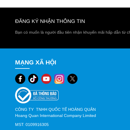
Tem kim loại thường được chế tác từ chất liệu nhôm, đ
vậy, sản phẩm có độ bền cao, chống trầy xước, chịu nhiệt
tem mang lại cảm giác chuyên nghiệp, thể hiện sự đẳng
ĐĂNG KÝ NHẬN THÔNG TIN
Ứng dụng thực tế
Bạn có muốn là người đầu tiên nhận khuyến mãi hấp dẫn từ c
Tem nhãn kim loại
thường được sử dụng trong nhiều l
Các thiết bị điện tử, máy móc công nghiệp.
Ô tô, xe máy và phụ kiện cơ khí.
MẠNG XÃ HỘI
Đồ gia dụng, nội thất cao cấp.
Quà tặng, sản phẩm thương hiệu cần tạo điểm nhấn
Lợi ích khi sử dụng sản phẩm
Tăng giá trị sản phẩm và uy tín thương hiệu.
CÔNG TY TNHH QUỐC TẾ HOÀNG QUÂN
Khả năng chống chịu môi trường khắc nghiệt, tuổi thọ
Hoang Quan International Company Limited
Dễ dàng gia công với nhiều mẫu mã, kích thước kh
MST: 0109916305