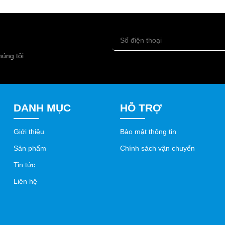
ồng, inox hoặc hợp kim, bề mặt có thể in khắc, dập nổi hoặc phủ mà
 tốt và không bị phai màu trong quá trình sử dụng. Với thiết kế tinh 
 cấp của thương hiệu.
húng tôi
ĩnh vực như:
DANH MỤC
HỖ TRỢ
Giới thiệu
Bảo mật thông tin
 sang trọng.
Sản phẩm
Chính sách vận chuyển
Tin tức
Liên hệ
 lâu dài.
ác nhau.