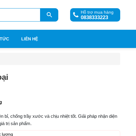
Hỗ trợ mua hàng
0838333223
 TỨC
LIÊN HỆ
ại
g
n bỉ, chống trầy xước và chịu nhiệt tốt. Giải pháp nhận diện
iá trị sản phẩm.
t lượng