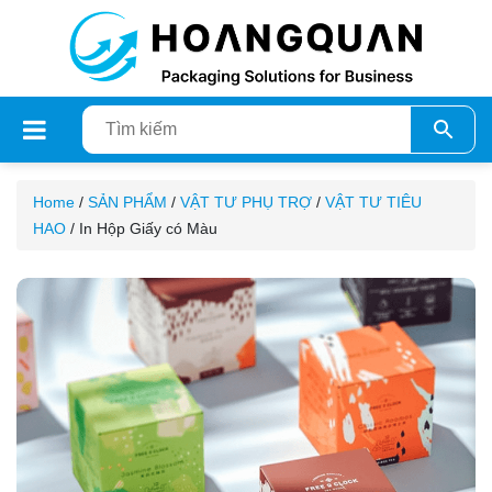
Home
/
SẢN PHẨM
/
VẬT TƯ PHỤ TRỢ
/
VẬT TƯ TIÊU
HAO
/ In Hộp Giấy có Màu