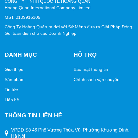
CÔNG TY TNHH QUỐC TẾ HOÀNG QUÂN
Thân thiện môi trường
: Sử dụng chất liệu giấy tái
Hoang Quan International Company Limited
chế, dễ phân hủy.
MST: 0109916305
3. Quy trình sản xuất
Công Ty Hoàng Quân ra đời với Sứ Mệnh đưa ra Giải Pháp Đóng
Gói toàn diện cho các Doanh Nghiệp.
Bước 1
: Tư vấn, lựa chọn kích thước, màu sắc và
kiểu dáng hộp.
DANH MỤC
HỖ TRỢ
Bước 2
: Thiết kế file in theo nhận diện thương hiệu.
Bước 3
: In ấn với công nghệ hiện đại, đảm bảo màu
Giới thiệu
Bảo mật thông tin
sắc chuẩn xác.
Sản phẩm
Chính sách vận chuyển
Bước 4
: Gia công bồi giấy, cán mờ/cán bóng, ép kim,
Tin tức
phủ UV…
Liên hệ
Bước 5
: Kiểm tra chất lượng và giao hàng.
4. Lưu ý khi thiết kế hộp giấy có màu
THÔNG TIN LIÊN HỆ
Sử dụng màu sắc hài hòa, phù hợp nhóm khách hàng
VPĐD Số 46 Phố Vương Thừa Vũ, Phường Khương Đình,
mục tiêu.
Hà Nội