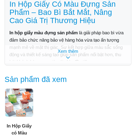
In Hộp Giấy Có Màu Đựng Sản
Phẩm – Bao Bì Bắt Mắt, Nâng
Cao Giá Trị Thương Hiệu
In hộp giấy màu đựng sản phẩm
là giải pháp bao bì vừa
đảm bảo chức năng bảo vệ hàng hóa vừa tạo ấn tượng
mạnh mẽ về mặt thị giác. Sự kết hợp giữa màu sắc sống
Xem thêm
động và thiết kế sáng tạo giúp sản phẩm nổi bật hơn, thu
hút khách hàng ngay từ cái nhìn đầu tiên.
Sản phẩm đã xem
In Hộp Giấy
có Màu