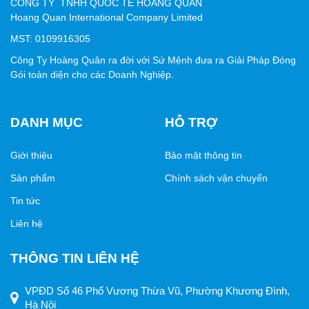
CÔNG TY TNHH QUỐC TẾ HOÀNG QUÂN
tiếp trên hộp.
Hoang Quan International Company Limited
3. Quy trình sản xuất
MST: 0109916305
Công Ty Hoàng Quân ra đời với Sứ Mệnh đưa ra Giải Pháp Đóng
Bước 1
: Lên ý tưởng và thiết kế mẫu hộp theo kích
Gói toàn diện cho các Doanh Nghiệp.
thước sản phẩm.
Bước 2
: Chọn chất liệu giấy và kiểu cửa sổ phù hợp.
DANH MỤC
HỖ TRỢ
Bước 3
: In ấn, gia công và gắn màng nhựa trong suốt
vào vị trí cửa sổ.
Giới thiệu
Bảo mật thông tin
Bước 4
: Kiểm tra chất lượng và đóng gói giao hàng.
Sản phẩm
Chính sách vận chuyển
4. Lưu ý khi thiết kế hộp giấy có cửa
Tin tức
sổ
Liên hệ
Cửa sổ nên đặt ở vị trí làm nổi bật điểm mạnh của sản
THÔNG TIN LIÊN HỆ
phẩm.
Kích thước cửa sổ cân đối, không ảnh hưởng đến độ
VPĐD Số 46 Phố Vương Thừa Vũ, Phường Khương Đình,
bền của hộp.
Hà Nội