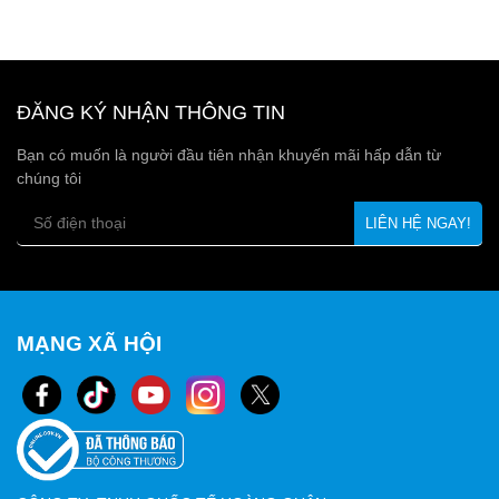
ĐĂNG KÝ NHẬN THÔNG TIN
Khả năng hút ẩm mạnh mẽ
: Có thể hút tới 40% trọng
Bạn có muốn là người đầu tiên nhận khuyến mãi hấp dẫn từ
lượng nước.
chúng tôi
An toàn
: Không độc hại khi sử dụng đúng cách.
Không gây mùi
: Không làm thay đổi mùi, màu hay
hình dạng của sản phẩm.
Tái sử dụng được
: Có thể sấy khô để dùng lại.
MẠNG XÃ HỘI
3. Ứng dụng của hạt chống ẩm
silicagel
Thực phẩm
: Giữ bánh kẹo, hạt khô không bị mốc.
Điện tử
: Bảo vệ linh kiện, thiết bị khỏi gỉ sét.