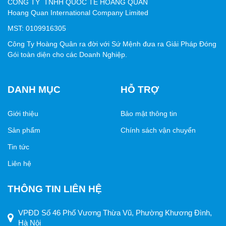
CÔNG TY TNHH QUỐC TẾ HOÀNG QUÂN
Thời trang
: Giữ giày, túi xách không bị ẩm.
Hoang Quan International Company Limited
Dược phẩm
: Giữ thuốc khô, không bị hỏng.
MST: 0109916305
Công Ty Hoàng Quân ra đời với Sứ Mệnh đưa ra Giải Pháp Đóng
4. Cách sử dụng đúng cách
Gói toàn diện cho các Doanh Nghiệp.
Chọn gói
hạt chống ẩm silicagel
phù hợp với thể tích
sản phẩm.
DANH MỤC
HỖ TRỢ
Đặt trực tiếp trong bao bì hoặc thùng hàng.
Tránh để hạt tiếp xúc trực tiếp với thực phẩm chưa
Giới thiệu
Bảo mật thông tin
đóng gói.
Sản phẩm
Chính sách vận chuyển
5. Nơi mua hạt chống ẩm uy tín
Tin tức
Liên hệ
Công ty TNHH Quốc tế Hoàng Quân
là đơn vị cung cấp
hạt chống ẩm
chất lượng cao, đạt tiêu chuẩn an toàn, giá
THÔNG TIN LIÊN HỆ
cả cạnh tranh và giao hàng nhanh chóng. Chúng tôi cam
kết mang đến sản phẩm hiệu quả, giúp bảo vệ hàng hóa
VPĐD Số 46 Phố Vương Thừa Vũ, Phường Khương Đình,
của bạn tốt nhất trong mọi điều kiện lưu trữ và vận chuyển.
Hà Nội