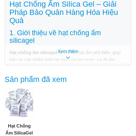
Hạt Chống Ẩm Silica Gel – Giải
Pháp Bảo Quản Hàng Hóa Hiệu
Quả
1. Giới thiệu về hạt chống ẩm
silicagel
Xem thêm
Hạt chống ẩm silicagel
là vật liệu hút ẩm phổ biến, giúp
bảo vệ sản phẩm khỏi tác hại của hơi nước và độ ẩm.
Được làm từ silicon dioxide (SiO₂) ở dạng hạt nhỏ, sản
phẩm này có khả năng hấp thụ hơi ẩm nhanh chóng, giúp
Sản phẩm đã xem
duy trì chất lượng và tuổi thọ hàng hóa.
2. Đặc điểm nổi bật
Hạt Chống
Ẩm SilicaGel