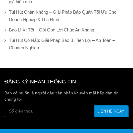
giả hiệu quả
Túi Hút Chân Không – Giải Pháp Bảo Quản Tối Ưu Cho
Doanh Nghiệp & Gia Đình
Bao Lì Xì Tết – Gói Gọn Lời Chúc An Khang
Túi Hút Có Nắp: Giải Pháp Bao Bì Tiện Lợi – An Toàn –
Chuyên Nghiệp
ĐĂNG KÝ NHẬN THÔNG TIN
Bạn có muốn là người đầu tiên nhận khuyến mãi hấp dẫn từ
chúng tôi