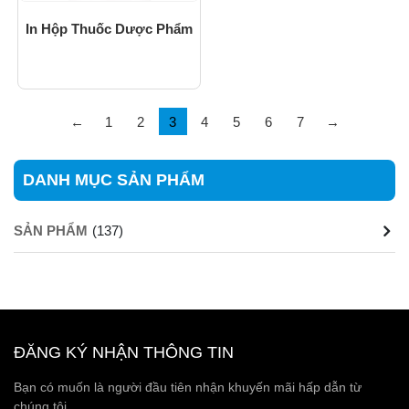
In Hộp Thuốc Dược Phẩm
←
1
2
3
4
5
6
7
→
DANH MỤC SẢN PHẨM
SẢN PHẨM
(137)
ĐĂNG KÝ NHẬN THÔNG TIN
Bạn có muốn là người đầu tiên nhận khuyến mãi hấp dẫn từ
chúng tôi